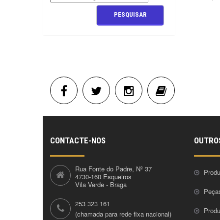
CONTACTE-NOS
OUTRO
Rua Fonte do Padre, Nº 37
Produ
4730-160 Esqueiros
Vila Verde - Braga
Peça
253 323 161
Prod
(chamada para rede fixa nacional)