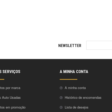
NEWSLETTER
S SERVIÇOS
A MINHA CONTA
tos por marca
A minha conta
s Auto Usadas
Histórico de encomendas
utos em promoção
Lista de desejos