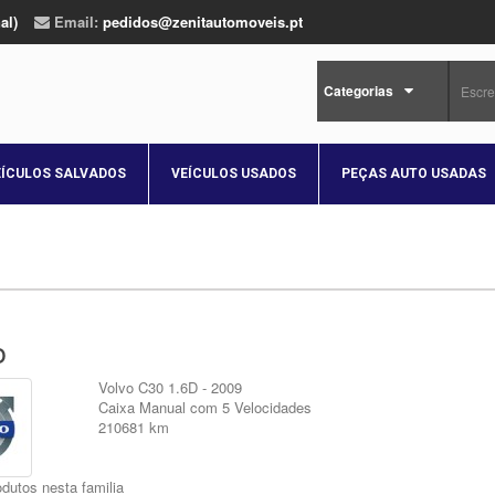
al)
Email:
pedidos@zenitautomoveis.pt
Categorias
EÍCULOS SALVADOS
VEÍCULOS USADOS
PEÇAS AUTO USADAS
o
Volvo C30 1.6D - 2009
Caixa Manual com 5 Velocidades
210681 km
dutos nesta familia