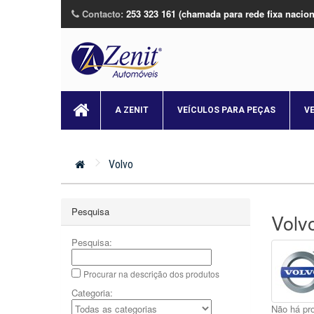
Contacto:
253 323 161 (chamada para rede fixa nacion
A ZENIT
VEÍCULOS PARA PEÇAS
V
Volvo
Pesquisa
Volv
Pesquisa:
Procurar na descrição dos produtos
Categoria:
Não há pro