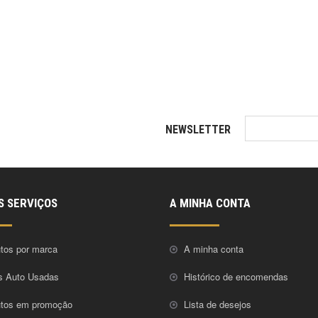
NEWSLETTER
S SERVIÇOS
A MINHA CONTA
tos por marca
A minha conta
s Auto Usadas
Histórico de encomendas
utos em promoção
Lista de desejos