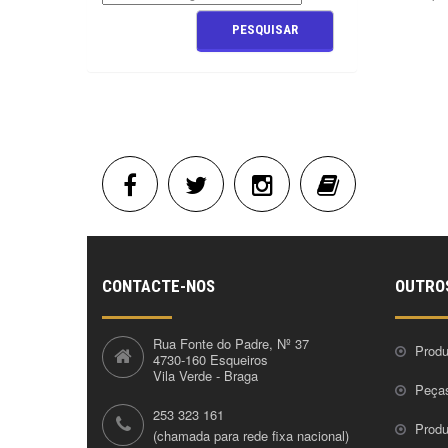
CONTACTE-NOS
OUTRO
Rua Fonte do Padre, Nº 37
Produ
4730-160 Esqueiros
Vila Verde - Braga
Peça
253 323 161
Prod
(chamada para rede fixa nacional)