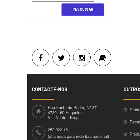
CONTACTE-NOS
OUTRO
Rua Fonte do Padre, Nº 37
Produ
4730-160 Esqueiros
Vila Verde - Braga
Peça
253 323 161
Prod
(chamada para rede fixa nacional)