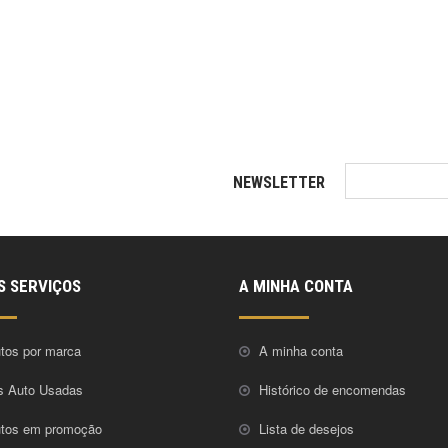
NEWSLETTER
S SERVIÇOS
A MINHA CONTA
tos por marca
A minha conta
s Auto Usadas
Histórico de encomendas
utos em promoção
Lista de desejos