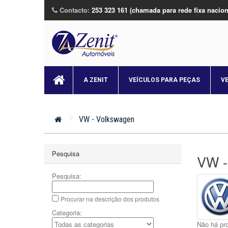
Contacto:
253 323 161 (chamada para rede fixa nacion
A ZENIT
VEÍCULOS PARA PEÇAS
V
VW - Volkswagen
Pesquisa
VW -
Pesquisa:
Procurar na descrição dos produtos
Categoria:
Não há pro