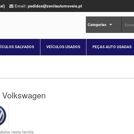
al)
Email:
pedidos@zenitautomoveis.pt
Categorias
EÍCULOS SALVADOS
VEÍCULOS USADOS
PEÇAS AUTO USADAS
 Volkswagen
dutos nesta familia